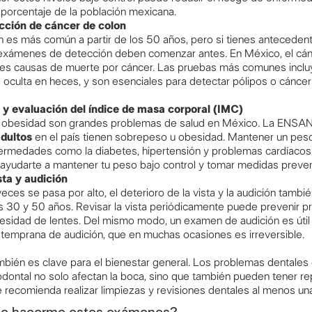
 porcentaje de la población mexicana.
ción de cáncer de colon
n es más común a partir de los 50 años, pero si tienes antecedent
exámenes de detección deben comenzar antes. En México, el cán
ales causas de muerte por cáncer. Las pruebas más comunes incluy
oculta en heces, y son esenciales para detectar pólipos o cáncer
 y evaluación del índice de masa corporal (IMC)
a obesidad son grandes problemas de salud en México. La ENSA
dultos
en el país tienen sobrepeso u obesidad. Mantener un peso
fermedades como la diabetes, hipertensión y problemas cardíacos
ayudarte a mantener tu peso bajo control y tomar medidas prevent
ta y audición
es se pasa por alto, el deterioro de la vista y la audición tamb
os 30 y 50 años. Revisar la vista periódicamente puede prevenir 
cesidad de lentes. Del mismo modo, un examen de audición es útil p
 temprana de audición, que en muchas ocasiones es irreversible.
mbién es clave para el bienestar general. Los problemas dentales 
ontal no solo afectan la boca, sino que también pueden tener re
e recomienda realizar limpiezas y revisiones dentales al menos una