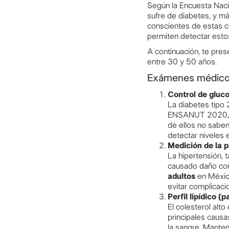
Según la Encuesta Nac
sufre de diabetes, y m
conscientes de estas c
permiten detectar esto
A continuación, te pre
entre 30 y 50 años.
Exámenes médicos
Control de gluco
La diabetes tipo
ENSANUT 2020, 
de ellos no saben
detectar niveles
Medición de la p
La hipertensión, 
causado daño con
adultos
en México
evitar complicac
Perfil lipídico (
El colesterol alt
principales causas
la sangre. Manten