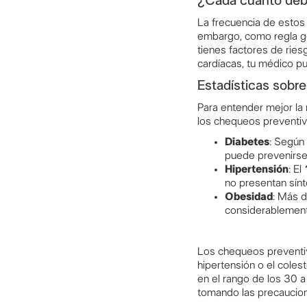
¿Cada cuánto de
La frecuencia de estos
embargo, como regla ge
tienes factores de rie
cardíacas, tu médico p
Estadísticas sobr
Para entender mejor la 
los chequeos preventiv
Diabetes
: Según
puede prevenirse 
Hipertensión
: El
no presentan sín
Obesidad
: Más 
considerablement
Los chequeos preventiv
hipertensión o el colest
en el rango de los 30 a
tomando las precaucion