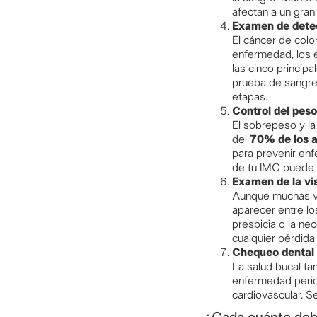
afectan a un gran
Examen de detec
El cáncer de colo
enfermedad, los 
las cinco princip
prueba de sangre 
etapas.
Control del peso
El sobrepeso y l
del
70% de los a
para prevenir en
de tu IMC puede 
Examen de la vis
Aunque muchas vec
aparecer entre l
presbicia o la ne
cualquier pérdida
Chequeo dental
La salud bucal ta
enfermedad period
cardiovascular. S