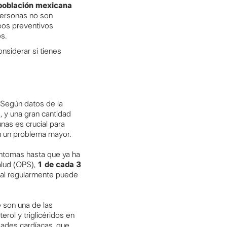
población mexicana
ersonas no son
eos preventivos
s.
siderar si tienes
 Según datos de la
 y una gran cantidad
nas es crucial para
n un problema mayor.
íntomas hasta que ya ha
alud (OPS),
1 de cada 3
rial regularmente puede
e son una de las
erol y triglicéridos en
dades cardíacas, que