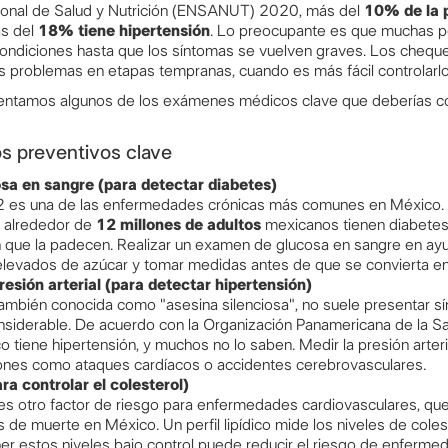
ional de Salud y Nutrición (ENSANUT) 2020, más del
10% de la 
ás del
18% tiene hipertensión
. Lo preocupante es que muchas p
ondiciones hasta que los síntomas se vuelven graves. Los chequ
s problemas en etapas tempranas, cuando es más fácil controlarlo
sentamos algunos de los exámenes médicos clave que deberías con
 preventivos clave
sa en sangre (para detectar diabetes)
 2 es una de las enfermedades crónicas más comunes en México.
alrededor de
12 millones de adultos
mexicanos tienen diabetes,
 que la padecen. Realizar un examen de glucosa en sangre en ayu
 elevados de azúcar y tomar medidas antes de que se convierta e
resión arterial (para detectar hipertensión)
también conocida como "asesina silenciosa", no suele presentar s
siderable. De acuerdo con la Organización Panamericana de la S
 tiene hipertensión, y muchos no lo saben. Medir la presión arte
iones como ataques cardíacos o accidentes cerebrovasculares.
para controlar el colesterol)
o es otro factor de riesgo para enfermedades cardiovasculares, qu
 de muerte en México. Un perfil lipídico mide los niveles de colest
er estos niveles bajo control puede reducir el riesgo de enferme