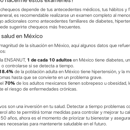
bo hacerme estos exámenes?
 chequeos depende de tus antecedentes médicos, tus hábitos y fa
neral, es recomendable realizarse un examen completo al menos 
sgo adicionales como antecedentes familiares de diabetes, hiper
uede sugerirte chequeos más frecuentes.
e salud en México
magnitud de la situación en México, aquí algunos datos que refuer
os:
 la ENSANUT,
1 de cada 10 adultos
en México tiene diabetes, u
o controlarse si se detecta a tiempo.
18.4%
de la población adulta en México tiene hipertensión, y la 
tomas hasta que se convierte en un problema grave.
del
70%
de los adultos mexicanos tienen sobrepeso u obesidad, 
e el riesgo de enfermedades crónicas.
os son una inversión en tu salud. Detectar a tiempo problemas co
erol alto te permitirá tomar medidas para controlar y mejorar tu ca
 50 años, ahora es el momento de priorizar tu bienestar y asegur
es necesarias para mantenerte saludable en el futuro.